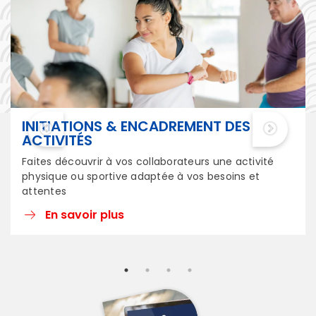
e
P
F
a
r
F
t
S
e
n
E
INITIATIONS & ENCADREMENT DES
a
ACTIVITÉS
s
i
Faites découvrir à vos collaborateurs une activité
e
r
physique ou sportive adaptée à vos besoins et
e
attentes
m
d
En savoir plus
o
e
s
b
J
i
R
S