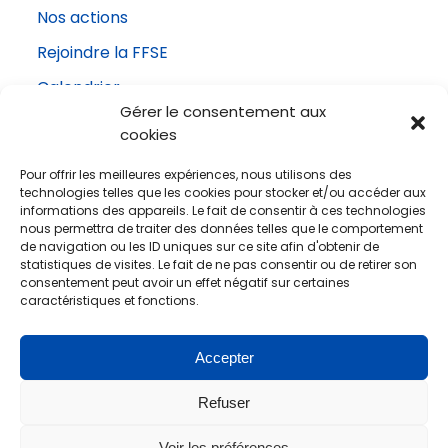
»
Nos actions
Rejoindre la FFSE
!
Calendrier
Gérer le consentement aux
Actualités
cookies
Contact
Pour offrir les meilleures expériences, nous utilisons des
technologies telles que les cookies pour stocker et/ou accéder aux
informations des appareils. Le fait de consentir à ces technologies
nous permettra de traiter des données telles que le comportement
NOUS CONTACTER
de navigation ou les ID uniques sur ce site afin d'obtenir de
statistiques de visites. Le fait de ne pas consentir ou de retirer son
consentement peut avoir un effet négatif sur certaines
caractéristiques et fonctions.
FFSE
Accepter
Suivez-nous sur les réseaux !
#lhdf #ffse
Refuser
Voir les préférences