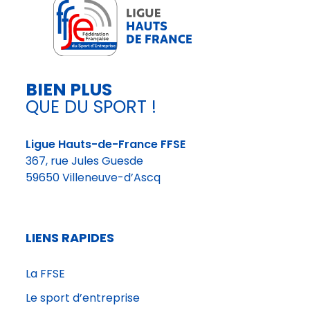
t
e
m
BIEN PLUS
b
QUE DU SPORT !
r
Ligue Hauts-de-France FFSE
e
367, rue Jules Guesde
59650 Villeneuve-d’Ascq
B
o
LIENS RAPIDES
u
g
La FFSE
e
Le sport d’entreprise