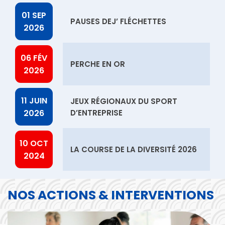
solutions Google Cloud,…
t
suite
r
01 SEP
PAUSES DEJ’ FLÉCHETTES
:
s
l
2026
I
e
-
n
s
06 FÉV
d
PERCHE EN OR
a
J
2026
u
R
e
b
S
11 JUIN
JEUX RÉGIONAUX DU SPORT
-
i
E
2026
D’ENTREPRISE
,
2
F
N
0
10 OCT
r
LA COURSE DE LA DIVERSITÉ 2026
o
2
2024
u
a
6
v
n
NOS ACTIONS & INTERVENTIONS
e
c
a
u