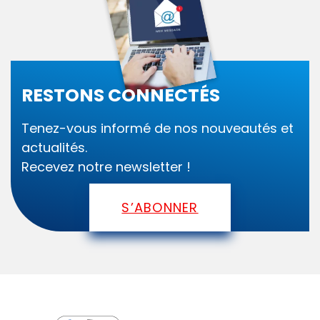
l
E
i
2
s
0
2
e
RESTONS CONNECTÉS
5
p
Tenez-vous informé de nos nouveautés et
o
actualités.
u
Recevez notre newsletter !
r
S’ABONNER
«
S
e
p