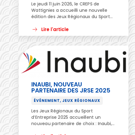
Le jeudi 11 juin 2026, le CREPS de
Wattignies a accueilli une nouvelle
édition des Jeux Régionaux du Sport
d’Entreprise, organisée par la Ligue
Hauts-de-France FFSE. À cette
Lire l'article
occasion, entreprises et participants
se sont retrouvés pour une journée
placée sous le signe du sport, de la
convivialité et du partage. Les
collaborateurs ont eu l’occasion […]
INAUBI, NOUVEAU
PARTENAIRE DES JRSE 2025
ÉVÉNEMENT, JEUX RÉGIONAUX
Les Jeux Régionaux du Sport
d’Entreprise 2025 accueillent un
nouveau partenaire de choix : Inaubi,
expert en transformation numérique