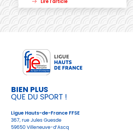
et solutions Cloud ! Inaubi, un Acteur
Lire l'article
Engagé pour l’Innovation et la
Performance Entreprise dynamique
basée à Villeneuve-d’Ascq, Inaubi
accompagne les entreprises,
collectivités et établissements
scolaires dans leur transition digitale
en proposant des solutions Google
Cloud, […]
BIEN PLUS
QUE DU SPORT !
Ligue Hauts-de-France FFSE
367, rue Jules Guesde
59650 Villeneuve-d’Ascq