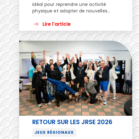
idéal pour reprendre une activité
physique et adopter de nouvelles
habitudes favorables à la santé, la
Ligue Hauts-de-France du Sport
Lire l'article
d’Entreprise (LHDF) s’engage aux
côtés de la Fédération Française du
Sport d’Entreprise (FFSE) et du
Ministère des Sports, de la Jeunesse et
de la Vie associative et du […]
RETOUR SUR LES JRSE 2026
JEUX RÉGIONAUX